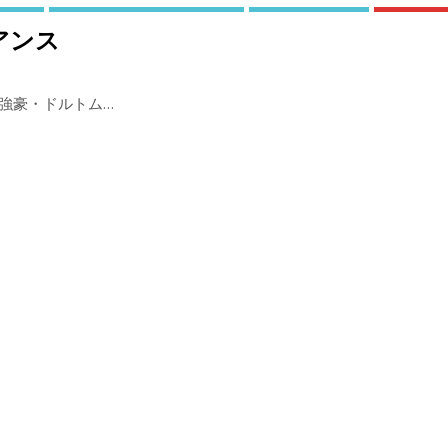
アンス
強豪・ドルトム…