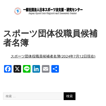
スポーツ団体役職員候補
者名簿
スポーツ団体役職員候補者名簿(2024年7月12日現在)
F
X
Li
Li
E
共
ac
n
n
m
有
e
e
k
ai
b
e
l
o
dI