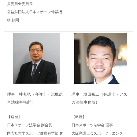
援委員会委員長
公益財団法人日本スポーツ仲裁機
構 顧問
理事 桂充弘（弁護士・北尻総
理事 堀田裕二（弁護士・アス
合法律事務所）
カ法律事務所）
【略歴】
【略歴】
日本スポーツ法学会 副会長
日本スポーツ法学会 理事
同志社大学スポーツ健康科学部 客
大阪弁護士会スポーツ・エンター