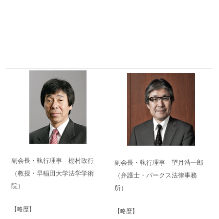
副会長・執行理事 棚村政行
副会長・執行理事 望月浩一郎
（教授・早稲田大学法学学術
（弁護士・パークス法律事務
院）
所）
【略歴】
【略歴】