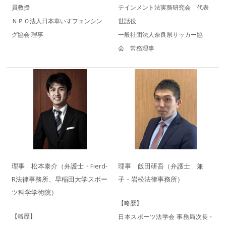
員教授
テインメント法実務研究会 代表
ＮＰＯ法人日本車いすフェンシン
世話役
グ協会 理事
一般社団法人奈良県サッカー協
会 常務理事
理事 飯田研吾（弁護士 兼
理事 松本泰介（弁護士・Fierd-
子・岩松法律事務所）
R法律事務所、早稲田大学スポー
ツ科学学術院）
【略歴】
【略歴】
日本スポーツ法学会 事務局次長・