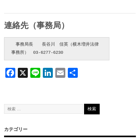
連絡先（事務局）
　事務局長　　長谷川　佳英（横木増井法律
事務所）　03-6277-6230
F
X
Li
Li
E
共
ac
n
n
m
有
e
e
k
ai
b
e
l
o
dI
o
n
カテゴリー
k