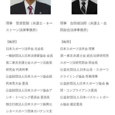
理事 合田雄治郎（弁護士・合
理事 菅原哲朗（弁護士・キー
田綜合法律事務所）
ストーン法律事務所）
【略歴】
【略歴】
日本スポーツ法学会 理事
日本スポーツ法学会 元会長
​第一東京弁護士会 総合法律研究所
一般財団法人日本法律家協会 会員
スポーツ法研究部会 部会長
第二東京弁護士会スポーツ法政策
公益社団法人日本山岳・スポーツ
研究会 代表幹事
クライミング協会 常務理事
公益財団法人日本スポーツ協会国
公益財団法人日本スポーツ協会 倫
民体育大会 委員
理・コンプライアンス委員
公益財団法人日本スポーツ協会ア
公益財団法人日本バスケットボー
ンチ・ドーピング委員会 委員長
ル協会 裁定委員
独立行政法人日本スポーツ振興セ
ンタースポーツ団体ガバナンス
支