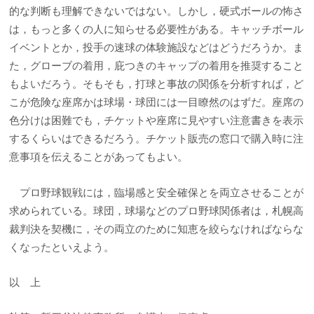
的な判断も理解できないではない。しかし，硬式ボールの怖さ
は，もっと多くの人に知らせる必要性がある。キャッチボール
イベントとか，投手の速球の体験施設などはどうだろうか。ま
た，グローブの着用，庇つきのキャップの着用を推奨すること
もよいだろう。そもそも，打球と事故の関係を分析すれば，ど
こが危険な座席かは球場・球団には一目瞭然のはずだ。座席の
色分けは困難でも，チケットや座席に見やすい注意書きを表示
するくらいはできるだろう。チケット販売の窓口で購入時に注
意事項を伝えることがあってもよい。
プロ野球観戦には，臨場感と安全確保とを両立させることが
求められている。球団，球場などのプロ野球関係者は，札幌高
裁判決を契機に，その両立のために知恵を絞らなければならな
くなったといえよう。
以 上