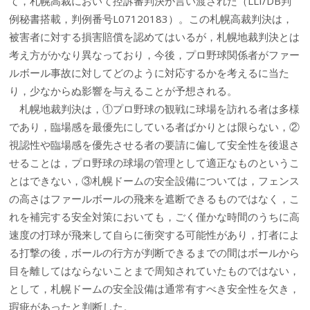
て，札幌高裁において控訴審判決が言い渡された（LLI/DB判
例秘書搭載，判例番号L07120183）。この札幌高裁判決は，
被害者に対する損害賠償を認めてはいるが，札幌地裁判決とは
考え方がかなり異なっており，今後，プロ野球関係者がファー
ルボール事故に対してどのように対応するかを考えるに当た
り，少なからぬ影響を与えることが予想される。
札幌地裁判決は，①プロ野球の観戦に球場を訪れる者は多様
であり，臨場感を最優先にしている者ばかりとは限らない，②
視認性や臨場感を優先させる者の要請に偏して安全性を後退さ
せることは，プロ野球の球場の管理として適正なものというこ
とはできない，③札幌ドームの安全設備については，フェンス
の高さはファールボールの飛来を遮断できるものではなく，こ
れを補完する安全対策においても，ごく僅かな時間のうちに高
速度の打球が飛来して自らに衝突する可能性があり，打者によ
る打撃の後，ボールの行方が判断できるまでの間はボールから
目を離してはならないことまで周知されていたものではない，
として，札幌ドームの安全設備は通常有すべき安全性を欠き，
瑕疵があったと判断した。