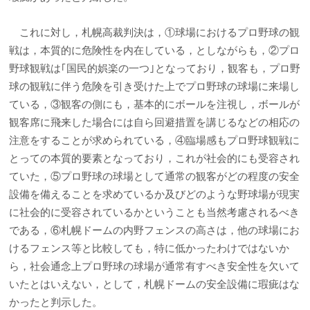
これに対し，札幌高裁判決は，①球場におけるプロ野球の観
戦は，本質的に危険性を内在している，としながらも，②プロ
野球観戦は｢国民的娯楽の一つ｣となっており，観客も，プロ野
球の観戦に伴う危険を引き受けた上でプロ野球の球場に来場し
ている，③観客の側にも，基本的にボールを注視し，ボールが
観客席に飛来した場合には自ら回避措置を講じるなどの相応の
注意をすることが求められている，④臨場感もプロ野球観戦に
とっての本質的要素となっており，これが社会的にも受容され
ていた，⑤プロ野球の球場として通常の観客がどの程度の安全
設備を備えることを求めているか及びどのような野球場が現実
に社会的に受容されているかということも当然考慮されるべき
である，⑥札幌ドームの内野フェンスの高さは，他の球場にお
けるフェンス等と比較しても，特に低かったわけではないか
ら，社会通念上プロ野球の球場が通常有すべき安全性を欠いて
いたとはいえない，として，札幌ドームの安全設備に瑕疵はな
かったと判示した。