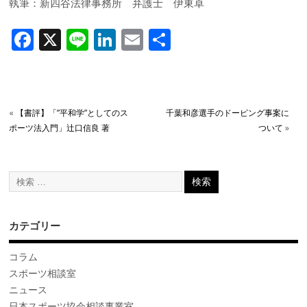
執筆：新四谷法律事務所 弁護士 伊東卓
F
X
Li
Li
E
共
ac
n
n
m
有
e
e
k
ai
b
e
l
«
【書評】「”平和学”としてのス
千葉和彦選手のドーピング事案に
o
dI
ポーツ法入門」辻口信良 著
ついて
»
o
n
k
カテゴリー
コラム
スポーツ相談室
ニュース
日本スポーツ協会相談事業室