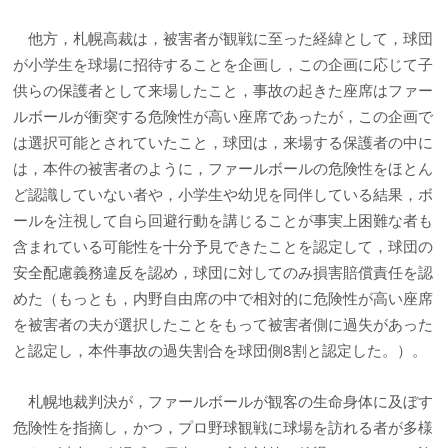
他方，札幌高裁は，被害者が観戦に至った経緯として，球団
が小学生を球場に招待することを企画し，この企画に応じて子
供らの保護者として来場したこと，事故の起きた座席はファー
ルボールが衝突する危険性が高い座席であったが，この企画で
は選択可能とされていたこと，球団は，来場する保護者の中に
は，本件の被害者のように，ファールボールの危険性をほとん
ど認識していない者や，小学生や幼児を同伴している結果，ボ
ールを注視して自ら回避行動を講じることが事実上困難な者も
含まれている可能性を十分予見できたことを認定して，球団の
安全配慮義務違反を認め，球団に対してのみ損害賠償責任を認
めた（もっとも，内野自由席の中で相対的に危険性が高い座席
を被害者の夫が選択したことをもって被害者側に過失があった
と認定し，本件事故の過失割合を球団側8割と認定した。）。
札幌地裁判決が，ファールボールが観客の生命身体に及ぼす
危険性を指摘し，かつ，プロ野球観戦に球場を訪れる者が多様