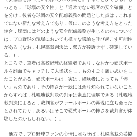
っとも，「球場の安全性」と「通常でない観客の安全確保」と
を分け，後者を球団の安全配慮義務の問題とした点は，これま
でにない新たな考え方であり，仮にこのような考え方をとった
場合，球団にはどのような安全配慮義務が生じるのかについて
は，プロ野球の現場においても様々な議論を呼び起こす可能性
がある（なお，札幌高裁判決は，双方が控訴せず，確定してい
る。）。
ところで，筆者は高校野球の経験者であり，なおかつ硬式ボー
ルを顔面でキャッチして大怪我をし，ものすごく痛い思いをし
たことがある。硬式ボールは，実は，経験者にとっても「怖
い」ものであり，その怖さが一般には余り知られていないこと
からすれば，札幌地裁判決の判示は素直に理解できる（札幌地
裁判決によると，裁判官がファールボールの再現に立ち会った
とされており，あるいはそこで硬式ボールの怖さを裁判官が体
験したのかもしれない。）。
他方で，プロ野球ファンの心情に照らせば，札幌高裁の妥協