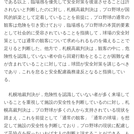
である以上，臨場感を優先して安全対策を後退させることは許
されないと判断したのに対し，札幌高裁判決は，プロ野球が国
民的娯楽として定着していることを前提に，プロ野球の通常の
観客は危険を引き受けており，臨場感もプロ野球の本質的要素
として社会的に受容されていることを指摘して，球場の安全対
策としては通常の観客について求められるものを備えることで
足りると判断した。他方で，札幌高裁判決は，観客の中に，危
険性を認識していない者や自ら回避行動をとることが困難な者
が含まれていることに対しては，球団が安全対策を講じるべき
であり，これを怠ると安全配慮義務違反となると指摘してい
る。
札幌地裁判決が，危険性を認識していない者が多く来場して
いることを重視して施設の安全性を判断しているのに対し，札
幌高裁判決は，プロ野球が多くの人から支持されている現状を
踏まえ，これを前提として「通常の観客」「通常の球場」を想
定して施設の安全性を判断しており，プロ野球の現状に配慮し
て妥協点を探ったいわば大人の判断と評することができる。も