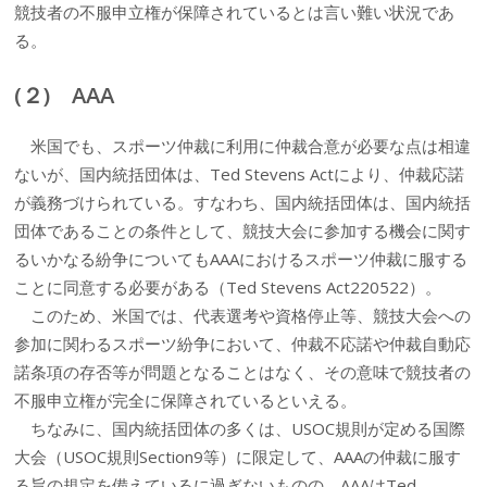
競技者の不服申立権が保障されているとは言い難い状況であ
る。
(２) AAA
米国でも、スポーツ仲裁に利用に仲裁合意が必要な点は相違
ないが、国内統括団体は、Ted Stevens Actにより、仲裁応諾
が義務づけられている。すなわち、国内統括団体は、国内統括
団体であることの条件として、競技大会に参加する機会に関す
るいかなる紛争についてもAAAにおけるスポーツ仲裁に服する
ことに同意する必要がある（Ted Stevens Act220522）。
このため、米国では、代表選考や資格停止等、競技大会への
参加に関わるスポーツ紛争において、仲裁不応諾や仲裁自動応
諾条項の存否等が問題となることはなく、その意味で競技者の
不服申立権が完全に保障されているといえる。
ちなみに、国内統括団体の多くは、USOC規則が定める国際
大会（USOC規則Section9等）に限定して、AAAの仲裁に服す
る旨の規定を備えているに過ぎないものの、AAAはTed