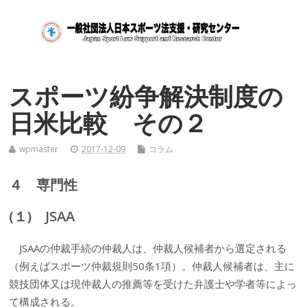
スポーツ紛争解決制度の
日米比較 その２
wpmaster
2017-12-09
コラム
４ 専門性
(１) JSAA
JSAAの仲裁手続の仲裁人は、仲裁人候補者から選定される
（例えばスポーツ仲裁規則50条1項）。仲裁人候補者は、主に
競技団体又は現仲裁人の推薦等を受けた弁護士や学者等によっ
て構成される。