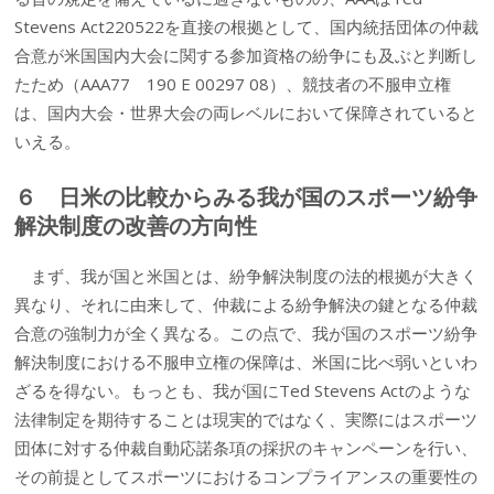
Stevens Act220522を直接の根拠として、国内統括団体の仲裁
合意が米国国内大会に関する参加資格の紛争にも及ぶと判断し
たため（AAA77 190 E 00297 08）、競技者の不服申立権
は、国内大会・世界大会の両レベルにおいて保障されていると
いえる。
６ 日米の比較からみる我が国のスポーツ紛争
解決制度の改善の方向性
まず、我が国と米国とは、紛争解決制度の法的根拠が大きく
異なり、それに由来して、仲裁による紛争解決の鍵となる仲裁
合意の強制力が全く異なる。この点で、我が国のスポーツ紛争
解決制度における不服申立権の保障は、米国に比べ弱いといわ
ざるを得ない。もっとも、我が国にTed Stevens Actのような
法律制定を期待することは現実的ではなく、実際にはスポーツ
団体に対する仲裁自動応諾条項の採択のキャンペーンを行い、
その前提としてスポーツにおけるコンプライアンスの重要性の