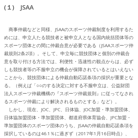
(１) JSAA
商事仲裁などと同様、JSAAのスポーツ仲裁制度を利用するた
めには、申立人たる競技者と被申立人となる国内統括団体等の
スポーツ団体との間に仲裁合意が必要である（JSAAスポーツ仲
裁規則2条2項）。そして、申立毎に競技団体と個別の仲裁合
意を取り付ける方法では、利便性・迅速性の観点からは、必ず
しも競技者等の不服申立の機会が保障されているとはいえない
ことから、競技団体による仲裁自動応諾条項の採択が重要とな
る。（例えば「○○のする決定に対する不服申立は、公益財団
法人スポーツ仲裁機構の『スポーツ仲裁規則』に従ってなされ
るスポーツ仲裁により解決されるものとする」など）。
しかし、現在、JOC、JPC、日体協、JOC加盟・準加盟団体、
日体協加盟団体・準加盟団体、都道府県体育協会、JPC加盟・
準加盟団体のスポーツ団体のうち、JSAAの仲裁自動応諾条項を
採択しているのは46.1％に過ぎず（2017年1月16日時点）、