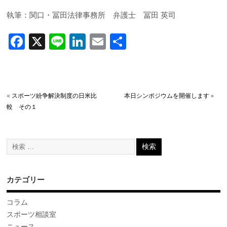
執筆：関口・冨田法律事務所 弁護士 冨田 英司
F
X
Li
Li
E
共
ac
n
n
m
有
e
e
k
ai
b
e
l
«
スポーツ紛争解決制度の日米比
本日シンポジウムを開催します
»
o
dI
較 その１
o
n
k
カテゴリー
コラム
スポーツ相談室
ニュース