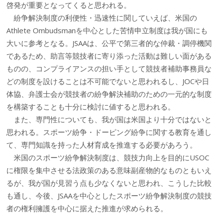
啓発が重要となってくると思われる。
紛争解決制度の利便性・迅速性に関していえば、米国の
Athlete Ombudsmanを中心とした苦情申立制度は我が国にも
大いに参考となる。JSAAは、公平で第三者的な仲裁・調停機関
であるため、助言等競技者に寄り添った活動は難しい面がある
ものの、コンプライアンスの担い手として競技者補助事務員な
どの制度を設けることは不可能でないと思われるし、JOCや日
体協、弁護士会が競技者の紛争解決補助のための一元的な制度
を構築することも十分に検討に値すると思われる。
また、専門性についても、我が国は米国より十分ではないと
思われる。スポーツ紛争・ドーピング紛争に関する教育を通し
て、専門知識を持った人材育成を推進する必要があろう。
米国のスポーツ紛争解決制度は、競技力向上を目的にUSOC
に権限を集中させる法政策のある意味副産物的なものともいえ
るが、我が国が見習う点も少なくないと思われ、こうした比較
も通し、今後、JSAAを中心としたスポーツ紛争解決制度の競技
者の権利擁護を中心に据えた推進が求められる。